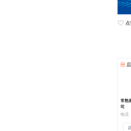
点
店
常熟
司
电话