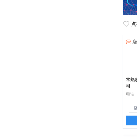
点
店
常熟
司
电话