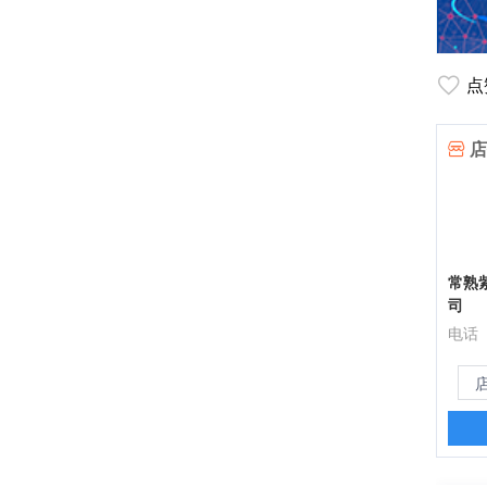
点
店
常熟
司
电话