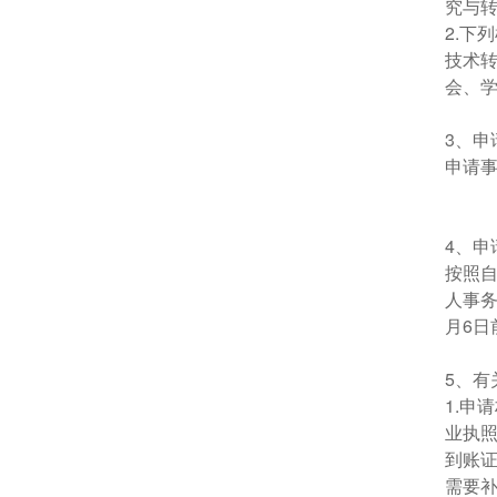
究与
2.下
技术
会、
3、申
申请
4、申
按照自
人事务
月6
5、有
1.申
业执
到账
需要