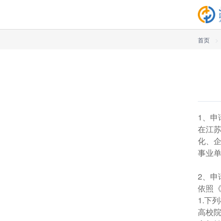
首页
>
1、申
在江
化、
事业
2、申
依照
1.下
高校